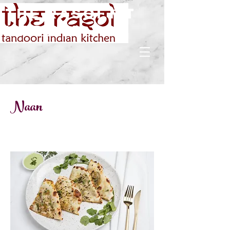
The rasoi Mt
Martha
Naan